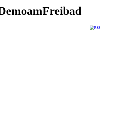
13DemoamFreibad