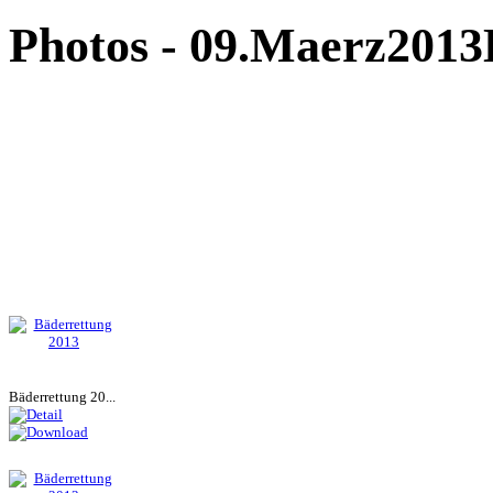
Photos - 09.Maerz20
Bäderrettung 20...